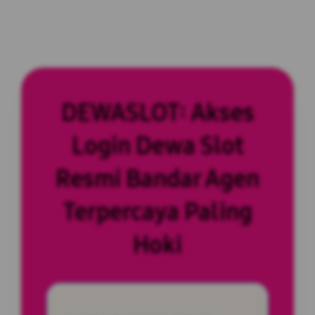
DEWASLOT: Akses
Login Dewa Slot
Resmi Bandar Agen
Terpercaya Paling
Hoki