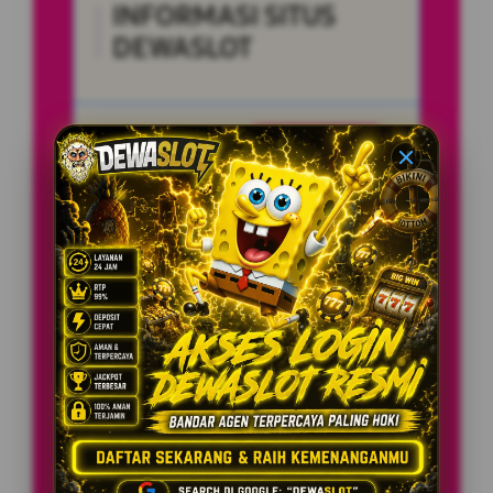
INFORMASI SITUS
DEWASLOT
Penilaian
5 JUTA
Pengguna
PENGGUNA
Minimal Deposit
10.000 Ribu
Layanan Support
24/7
Platform
Multi-Device
PENAWARAN SPESIAL