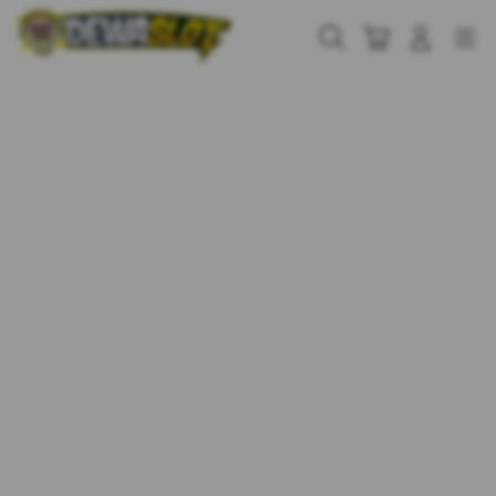
Skip
to
Cari
Troli
Login
Navigation
content