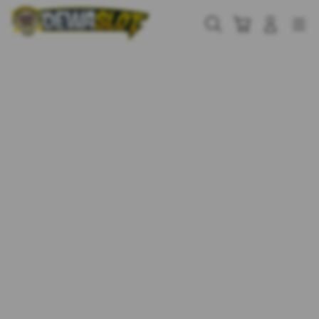
Skip
to
Cari
Troli
Login
Navigation
content