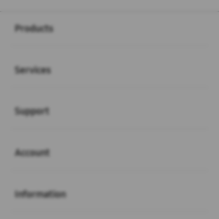
Buka
Footer Navigation
Products
Buka
Services
Buka
Support
Buka
Account
Buka
Information
Buka