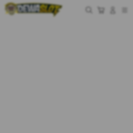
Skip
to
Cari
Troli
Login
Navigation
content