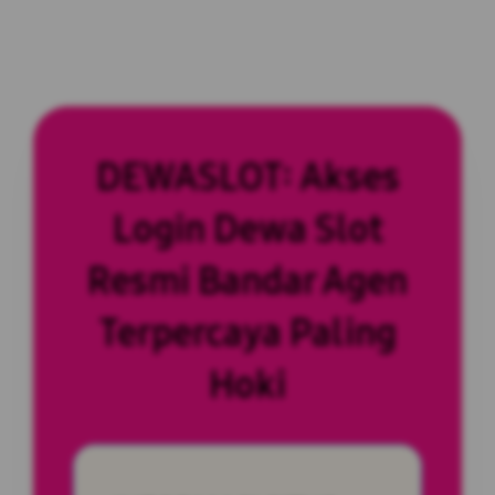
DEWASLOT: Akses
Login Dewa Slot
Resmi Bandar Agen
Terpercaya Paling
Hoki